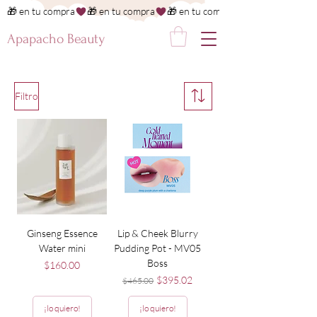
🎁 en tu compra
Apapacho Beauty
Filtro
Ginseng Essence
Lip & Cheek Blurry
Water mini
Pudding Pot - MV05
Boss
Precio
$160.00
Precio
Precio de oferta
$395.02
$465.00
¡lo quiero!
¡lo quiero!