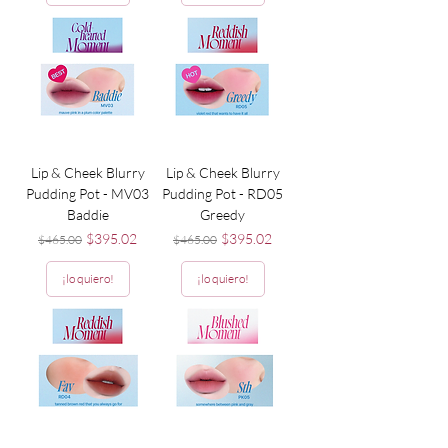
Lip & Cheek Blurry
Lip & Cheek Blurry
Pudding Pot - MV03
Pudding Pot - RD05
Baddie
Greedy
Precio
Precio de oferta
Precio
Precio de oferta
$395.02
$395.02
$465.00
$465.00
¡lo quiero!
¡lo quiero!