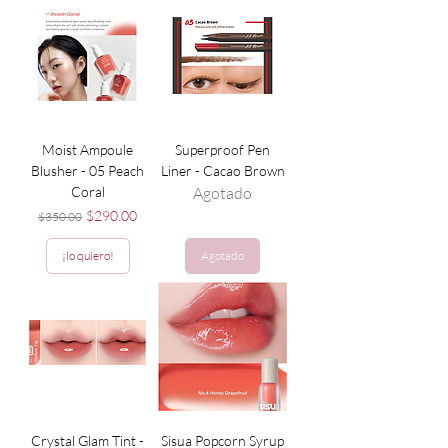
Moist Ampoule
Superproof Pen
Blusher - 05 Peach
Liner - Cacao Brown
Coral
Agotado
Precio
Precio de oferta
$290.00
$350.00
¡lo quiero!
Agotado
Crystal Glam Tint -
Sisua Popcorn Syrup