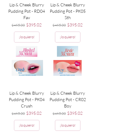
Lip & Cheek Blurry
Lip & Cheek Blurry
Pudding Pot - RD04
Pudding Pot - PK05
Fav
Sth
Precio
Precio de oferta
Precio
Precio de oferta
$395.02
$395.02
$465.00
$465.00
¡lo quiero!
¡lo quiero!
Lip & Cheek Blurry
Lip & Cheek Blurry
Pudding Pot - PK04
Pudding Pot - CR02
Crush
Boy
Precio
Precio de oferta
Precio
Precio de oferta
$395.02
$395.02
$465.00
$465.00
¡lo quiero!
¡lo quiero!