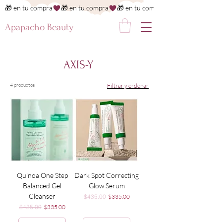
🎁 en tu compra
Apapacho Beauty
AXIS-Y
4 productos
Filtrar y ordenar
Quinoa One Step
Dark Spot Correcting
Balanced Gel
Glow Serum
Cleanser
Precio
Precio de oferta
$435.00
$335.00
Precio
Precio de oferta
$435.00
$335.00