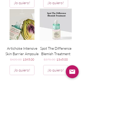
¡lo quiero!
¡lo quiero!
Artichoke Intensive
Spot The Difference
Skin Barrier Ampoule
Blemish Treatment
Precio
Precio de oferta
Precio
Precio de oferta
$420.00
$365.00
$375.00
$345.00
¡lo quiero!
¡lo quiero!
1
/
1