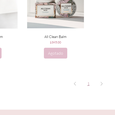
Vista rápida
lm
All Clean Balm
Precio
$365.00
Agotado
1