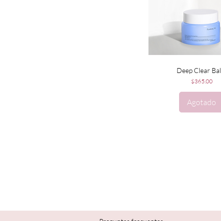
Vista rápida
Deep Clear Ba
Precio
$365.00
Agotado