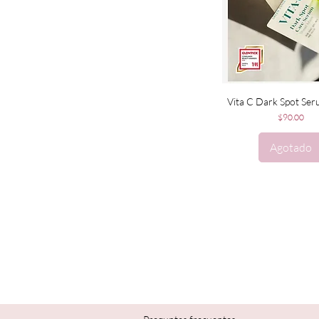
Vista rápida
Vita C Dark Spot Se
Precio
$90.00
Agotado