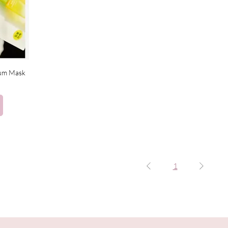
rum Mask
1