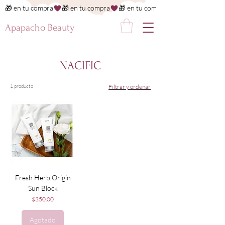
🎁 en tu compra
Apapacho Beauty
NACIFIC
1 producto
Filtrar y ordenar
Fresh Herb Origin
Sun Block
Precio
$350.00
Agotado