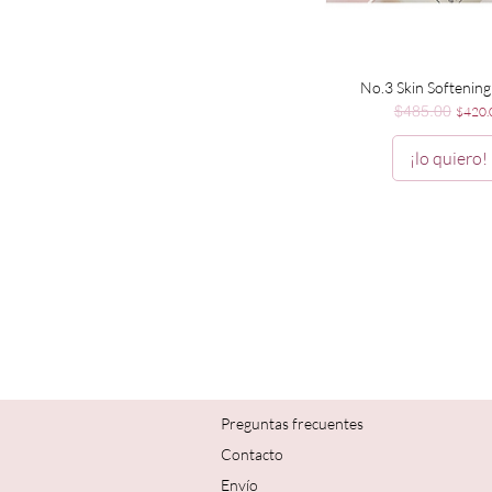
Vista rápida
No.3 Skin Softenin
$485.00
Precio
Precio
$420.
¡lo quiero!
Preguntas frecuentes
Contacto
Envío