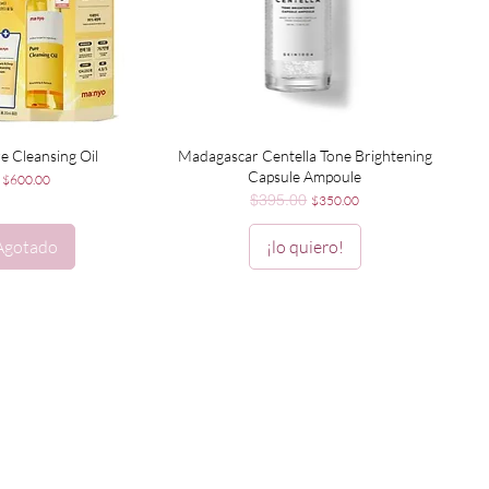
ista rápida
Vista rápida
e Cleansing Oil
Madagascar Centella Tone Brightening
Capsule Ampoule
Precio
$600.00
$395.00
Precio
Precio de oferta
$350.00
Agotado
¡lo quiero!