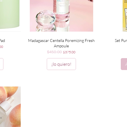
Vista rápida
V
Pad
Madagascar Centella Poremizing Fresh
Set Pur
Ampoule
 de oferta
00
$450.00
Precio
Precio de oferta
$375.00
¡lo quiero!