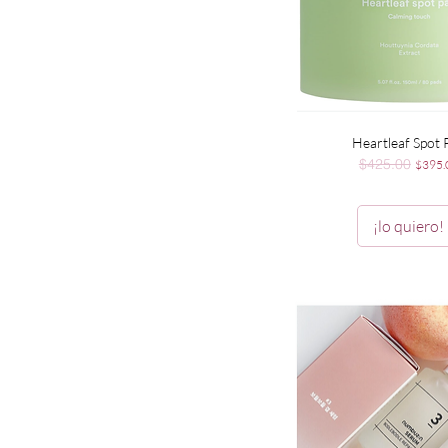
Vista rápida
Heartleaf Spot 
$425.00
Precio
Precio
$395.
¡lo quiero!