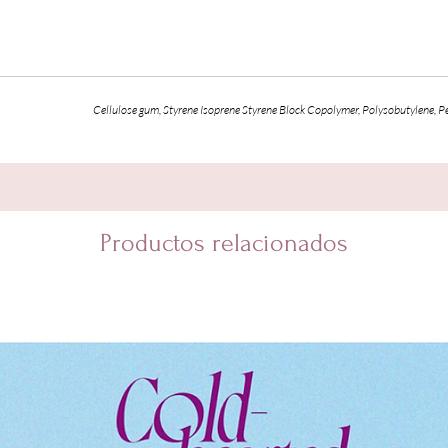
Cellulose gum, Styrene Isoprene Styrene Block Copolymer, Polysobutylene, Pe
Productos relacionados