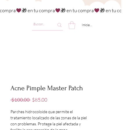
Iniciar sesión
Acne Pimple Master Patch
Precio
Precio
 $100.00 
$85.00
de
oferta
Parches hidrocoloide que permite el
tratamiento localizado de las zonas de la piel
con problemas. Protege la piel afectada y
facilita la recuperación de la zona.