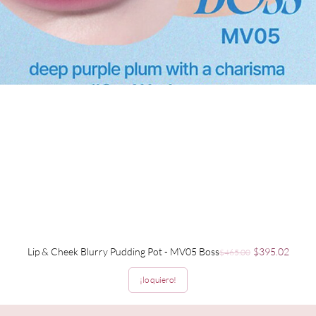
Precio
Precio de ofer
Lip & Cheek Blurry Pudding Pot - MV05 Boss
$395.02
$465.00
¡lo quiero!