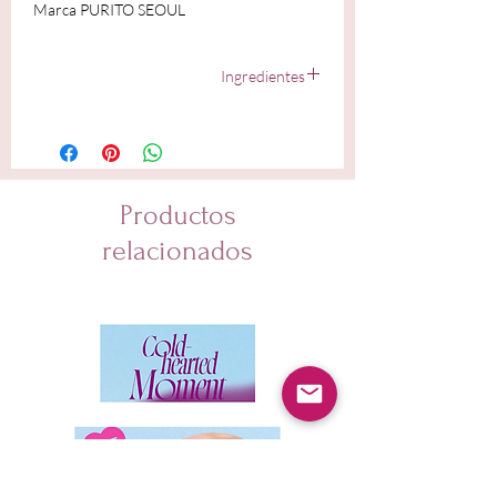
Marca PURITO SEOUL
Ingredientes
Centella Asiatica Extract, Panthenol (10%), Squalane,
Butylene Glycol, Water, 1,2-Hexanediol, Niacinamide,
Hydrolyzed Jojoba Esters, Acrylates/C10-30 Alkyl
Acrylate Crosspolymer, Ammonium
Acryloyldimethyltaurate/VP Copolymer,
Productos
Hydroxyacetophenone, Tromethamine, Dipotassium
Glycyrrhizate, Ethylhexylglycerin, Disodium EDTA,
relacionados
Xanthan Gum, Sodium Hyaluronate, Madecassoside,
Asiaticoside, Asiatic Acid, Copper Tripeptide-1,
Madecassic Acid