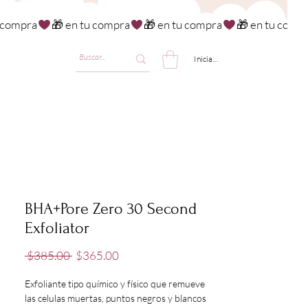
Iniciar sesión
BHA+Pore Zero 30 Second
Exfoliator
Precio
Precio
 $385.00 
$365.00
de
oferta
Exfoliante tipo químico y físico que remueve
las celulas muertas, puntos negros y blancos