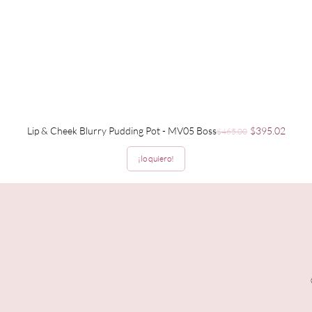
Precio
Precio de ofer
Lip & Cheek Blurry Pudding Pot - MV05 Boss
$395.02
$465.00
¡lo quiero!