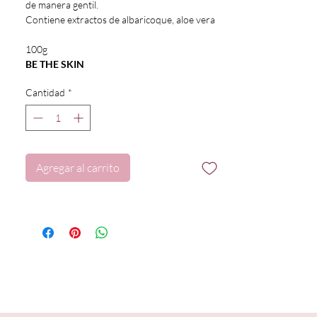
de manera gentil.
Contiene extractos de albaricoque, aloe vera
100g
BE THE SKIN
Cantidad
*
Agregar al carrito