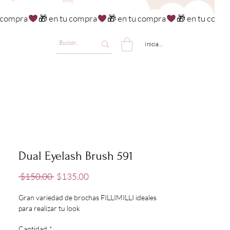
Iniciar sesión
Dual Eyelash Brush 591
Precio
Precio
 $150.00 
$135.00
de
oferta
Gran variedad de brochas FILLIMILLI ideales
para realizar tu look
Cantidad
*