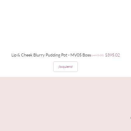
Precio
Precio de ofer
Lip & Cheek Blurry Pudding Pot - MV05 Boss
$395.02
$465.00
¡lo quiero!