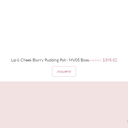
Precio
Precio de ofer
Lip & Cheek Blurry Pudding Pot - MV05 Boss
$395.02
$465.00
¡lo quiero!