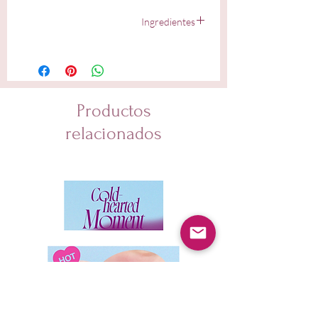
Ingredientes
Water, Glacier Water, Butylene Glycol, 1,2-Hexanediol,
Sodium Hyaluronate
Productos
relacionados