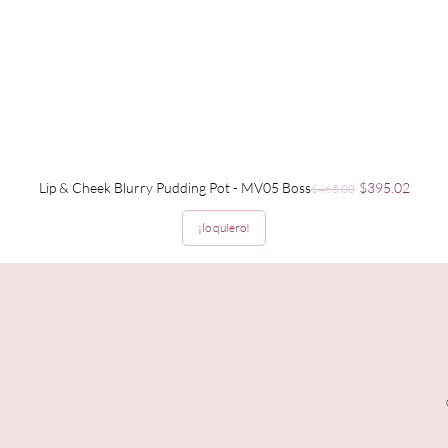
Precio
Precio de ofer
Lip & Cheek Blurry Pudding Pot - MV05 Boss
$395.02
$465.00
¡lo quiero!