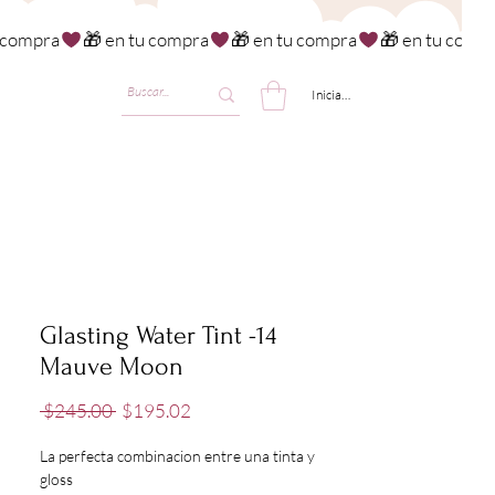
Iniciar sesión
Glasting Water Tint -14
Mauve Moon
Precio
Precio
 $245.00 
$195.02
de
oferta
La perfecta combinacion entre una tinta y
gloss