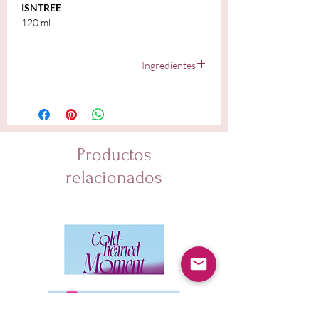
ISNTREE
120 ml
Ingredientes
Water, Glycerin, Sodium Cocoyl Alaninate, Disodium
Cocoamphodiacetate, Butylene Glycol, Sodium Methyl
Cocoyl Taurate, 1,2-Hexanediol, Lauryl
Hydroxysultaine, Xanthan Gum, Sodium Chloride,
Caprylyl Glycol, Acrylates/C10-30 Alkyl Acrylate
Productos
Crosspolymer, Camellia Sinensis Leaf Powder, Camellia
Sinensis Leaf, Camellia Sinensis Leaf Extract, Sodium
relacionados
Phytate, Malt Extract, Hexylene Glycol, Oenothera
Biennis (Evening Primrose) Flower Extract, Pinus
Palustris Leaf Extract, Pueraria Thunbergiana Root
Extract, Ulmus Davidiana Root Extract,
Ethylhexylglycerin, Hydrolyzed Glycosaminoglycans,
Propanediol, Sodium Hyaluronate Crosspolymer,
Sodium Hyaluronate, Benzyl Glycol, Hydrolyzed
Hyaluronic Acid, Hyaluronic Acid