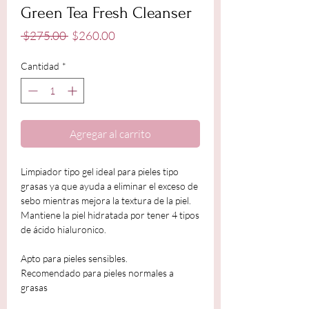
Green Tea Fresh Cleanser
Precio
Precio
 $275.00 
$260.00
de
oferta
Cantidad
*
Agregar al carrito
Limpiador tipo gel ideal para pieles tipo
grasas ya que ayuda a eliminar el exceso de
sebo mientras mejora la textura de la piel.
Mantiene la piel hidratada por tener 4 tipos
de ácido hialuronico.
Apto para pieles sensibles.
Recomendado para pieles normales a
grasas