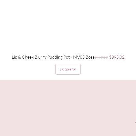
Precio
Precio de ofer
Lip & Cheek Blurry Pudding Pot - MV05 Boss
$395.02
$465.00
¡lo quiero!