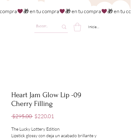
Iniciar sesión
Heart Jam Glow Lip -09
Cherry Filling
Precio
Precio
 $295.00 
$220.01
de
oferta
The Lucky Lottery Edition
Lipstick glossy con deja un acabado brillante y