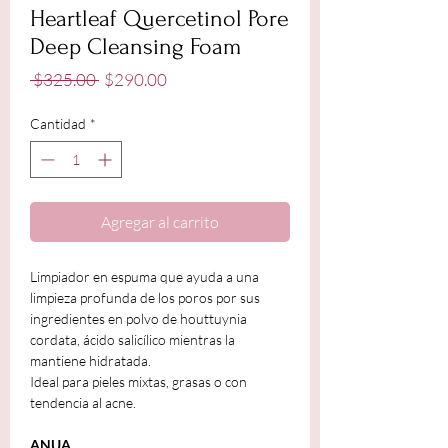
Heartleaf Quercetinol Pore
Deep Cleansing Foam
Precio
Precio
 $325.00 
$290.00
de
oferta
Cantidad
*
Agregar al carrito
Limpiador en espuma que ayuda a una
limpieza profunda de los poros por sus
ingredientes en polvo de houttuynia
cordata, ácido salicílico mientras la
mantiene hidratada.
Ideal para pieles mixtas, grasas o con
tendencia al acne.
ANUA