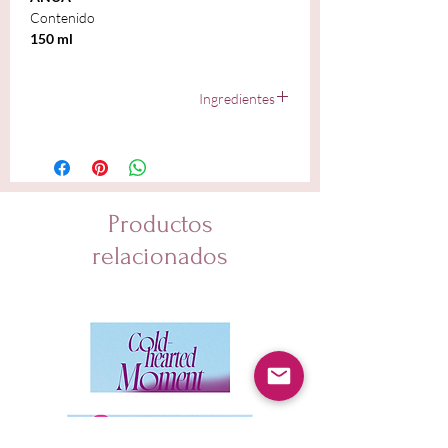
Contenido
150 ml
Ingredientes
Houttuynia Cordata Extract, Glycerin, Sodium
Cocoyl Glycinate, Water, Sodium Lauroyl Glutamate,
Coco-glucoside, Sodium
Cocoamphoacetate,
Hectorite, Sodium Chloride, 1,2-Hexanediol, Salicylic
Acid, Butylene Glycol, Lecithin, Glyceryl Stearate SE,
Productos
Potassium Benzoate, Polyquaternium-67, Houttuynia
Cordata Powder, Quercetin, Oenothera Biennis
relacionados
(Evening Primrose) Flower Extract, Ulmus Davidiana
Root Extract, Pinus Palustris Leaf Extract, Pueraria
Lobata Root Extract, Capryloyl Salicylic Acid,
Tocopherol, Sodium Hyaluronate,
Hydroxypropyltrimonium Hyaluronate, Sodium
Acetylated Hyaluronate, Hydrolyzed Hyaluronic Acid,
Hyaluronic Acid, Sodium Hyaluronate Crosspolymer,
Hydrolyzed Sodium Hyaluronate, Potassium
Hyaluronate, Dextrin, Gardenia Florida Fruit Extract,
Fragrance, Ethylhexylglycerin, Disodium EDTA