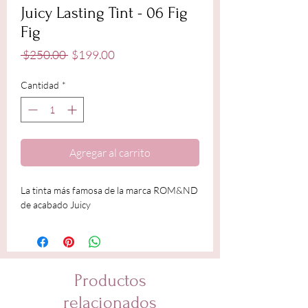
Juicy Lasting Tint - 06 Fig
Fig
Precio
Precio
 $250.00 
$199.00
de
oferta
Cantidad
*
Agregar al carrito
La tinta más famosa de la marca ROM&ND
de acabado Juicy
Productos
relacionados