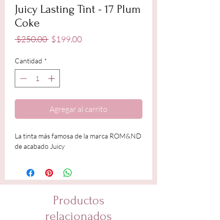
Juicy Lasting Tint - 17 Plum
Coke
Precio
Precio
 $250.00 
$199.00
de
oferta
Cantidad
*
Agregar al carrito
La tinta más famosa de la marca ROM&ND
de acabado Juicy
Productos
relacionados