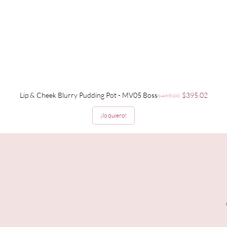
Precio
Precio de ofer
Lip & Cheek Blurry Pudding Pot - MV05 Boss
$395.02
$465.00
¡lo quiero!