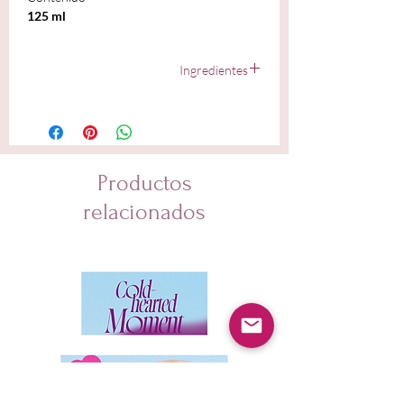
125 ml
Ingredientes
Centella Asiatica Extract, Sodium Cocoyl Isethionate,
Glycerine, Purified Water, Sodium Methyl Cocoyl
Taurate, Coco-Betaine, Poteassium Cocoyl Glycinate,
1,2-Hexanediol, Sodium Chloride, Potassium Cocoate,
Potassium Benzoate, Polyquaternium-67, Citric Acid,
Productos
Dextrin, Sodium Bicarbonate, Cacao Extract, Disodium
EDTA, Sodium Acetate, Butylene Glycol, Coptis
relacionados
Chinensis Root Extract, Sodium Hyaluronate, Eclipta
Extact, Coccinia Indica Fruit Extract