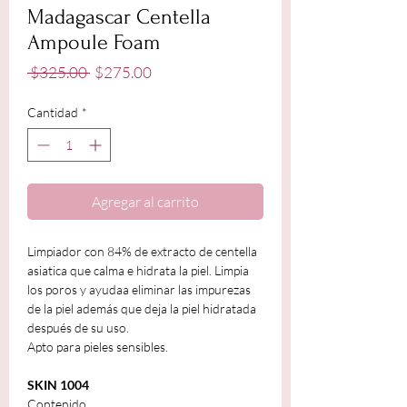
Madagascar Centella
Ampoule Foam
Precio
Precio
 $325.00 
$275.00
de
oferta
Cantidad
*
Agregar al carrito
Limpiador con 84% de extracto de centella
asiatica que calma e hidrata la piel. Limpia
los poros y ayudaa eliminar las impurezas
de la piel además que deja la piel hidratada
después de su uso.
Apto para pieles sensibles.
SKIN 1004
Contenido