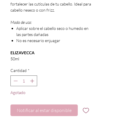
fortalecer las cutículas de tu cabello. Ideal para
cabello reseco o con frizz.
Modo de uso:
Aplicar sobre el cabello seco o humedo en
las partes dañadas
No es necesario enjuagar
ELIZAVECCA
50ml
Cantidad
*
Agotado
Notificar al estar disponible