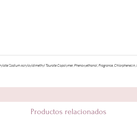
Acrylate/Sodium Acryloyldimethyl Taurate Copolymer, Phenoxyethanol, Fragrance, Chlorphenesi
Productos relacionados