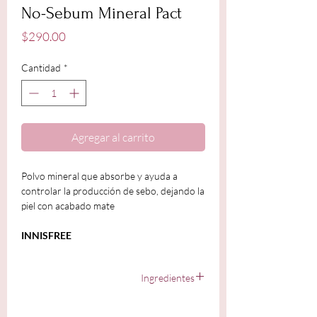
No-Sebum Mineral Pact
Precio
$290.00
Cantidad
*
Agregar al carrito
Polvo mineral que absorbe y ayuda a
controlar la producción de sebo, dejando la
piel con acabado mate
INNISFREE
Ingredientes
Silica, Aluminum Starch Octenylsuccinate,
Dimethicone/Vinyl Dimethicone Crosspolymer,