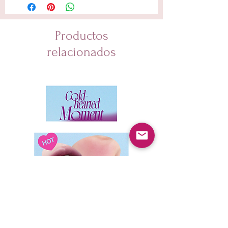
Caprylic/Capric Triglyceride, CI 77019/Mica,
Methicone, Ethylhexylglycerin, Dimethicone, Glyceryl
Caprylate, Mineral Salts, Tocopherol
Productos
relacionados