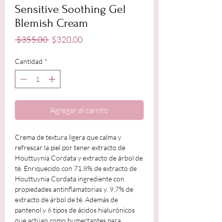
Sensitive Soothing Gel
Blemish Cream
Precio
Precio
 $355.00 
$320.00
de
oferta
Cantidad
*
Agregar al carrito
Crema de textura ligera que calma y
refrescar la piel por tener extracto de
Houttuynia Cordata y extracto de árbol de
té. Enriquecido con 71.8% de extracto de
Houttuynia Cordata ingrediente con
propiedades antinflamatorias y. 9.7% de
extracto de árbol de té. Además de
pantenol y 6 tipos de ácidos hialurónicos
que actúan como humectantes para