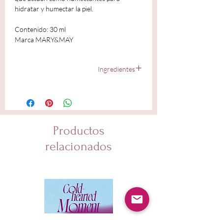
hidratar y humectar la piel.
Contenido: 30 ml
Marca MARY&MAY
Ingredientes
Houttuynia Cordata Extract, Melaleuca Alternifolia
(Tea Tree) Extract, Glycerin, Butylene Glycol, 1,2-
Hexanediol, Caprylic/Capric Triglyceride, Ethylhexyl
Palmitate, Purified Water, Polyglyceryl-3 Methylglucose
Distearate, Isododecane, Panthenol, Arginine,
Productos
Acrylates/C10-30 Alkyl Acrylate Crosspolymer,
Ammonium Acryloyldimethyltaurate/VP Copolymer,
relacionados
Ethylhexylglycerin, Caprylyl Glycol, Pentylene Glycol,
Disodium EDTA, Dipotassium Glycyrrhizate, Glyceryl
Acrylate/Acrylic Acid Copolymer, Sodium Hyaluronate,
Sodium Hyaluronate Crosspolymer, Hydrolyzed
Hyaluronic Acid, Hyaluronic Acid, Hydrolyzed Sodium
Hyaluronate