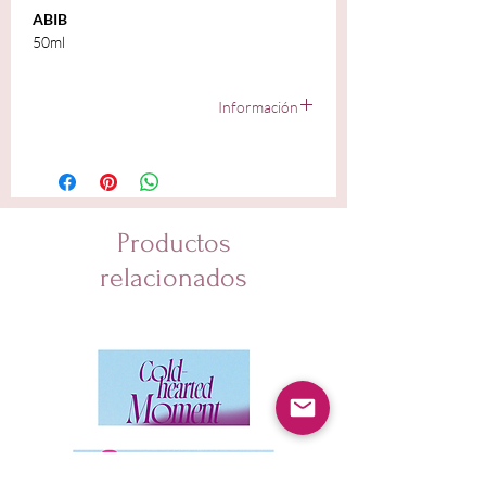
ABIB
50ml
Información
Water, 1,2-Hexanediol, Dipropylene Glycol,
Niacinamide, Propanediol, Butylene Glycol, Glycerin,
Houttuynia Cordata Extract, Chondrus Crispus
Extract, Chlorella Vulgaris Extract, Saccharum
Officinarum (Sugarcane) Extract, Castor Oil/IPDI
Productos
Copolymer, Melia Azadirachta Leaf Extract, Melia
Azadirachta Flower Extract, Coccinia Indica Fruit
relacionados
Extract, Amber Powder, Solanum Melongena (Eggplant)
Fruit Extract, Curcuma Longa (Turmeric) Root Extract,
Ocimum Sanctum Leaf Extract, Corallina Officinalis
Extract, Moringa Oleifera Seed Oil, Malus Domestica
Fruit Extract, Betaine, Diethoxyethyl Succinate,
Caprylic/Capric Triglyceride, Isononyl Isononanoate,
Panthenol, Glucose, Fructooligosaccharides, Fructose,
Tromethamine, Pentylene Glycol, Ethylhexylglycerin,
Madecassoside, Allantoin, Sodium Phytate, Succinic
Acid, Biosaccharide Gum-1, Arginine, Beta-Glucan,
Amodimethicone, Tocopherol, Ectoin, Asiaticoside,