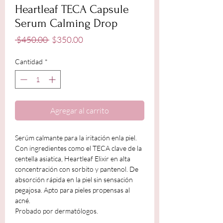
Heartleaf TECA Capsule
Serum Calming Drop
Precio
Precio
 $450.00 
$350.00
de
oferta
Cantidad
*
Agregar al carrito
Serúm calmante para la iritación enla piel.
Con ingredientes como el TECA clave de la
centella asiatica, Heartleaf Elixir en alta
concentración con sorbito y pantenol. De
absorción rápida en la piel sin sensación
pegajosa. Apto para pieles propensas al
acné.
Probado por dermatólogos.