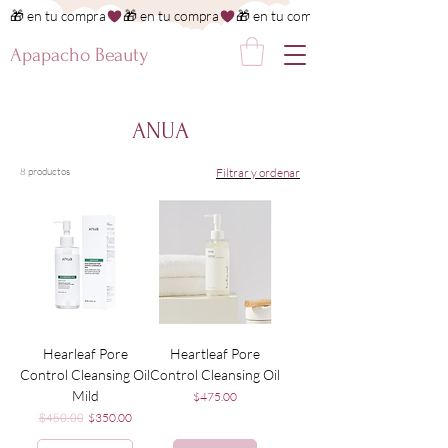
🎁 en tu compra
Apapacho Beauty
ANUA
8 productos
Filtrar y ordenar
Hearleaf Pore
Heartleaf Pore
Control Cleansing Oil
Control Cleansing Oil
Mild
Precio
$475.00
Precio
Precio de oferta
$450.00
$350.00