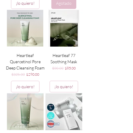
¡lo quiero!
Agotado
Heartleaf
Heartleaf 77
Quercetinol Pore
Soothing Mask
Deep Cleansing Foam
Precio
Precio de oferta
$90.00
$85.00
Precio
Precio de oferta
$325.00
$290.00
¡lo quiero!
¡lo quiero!