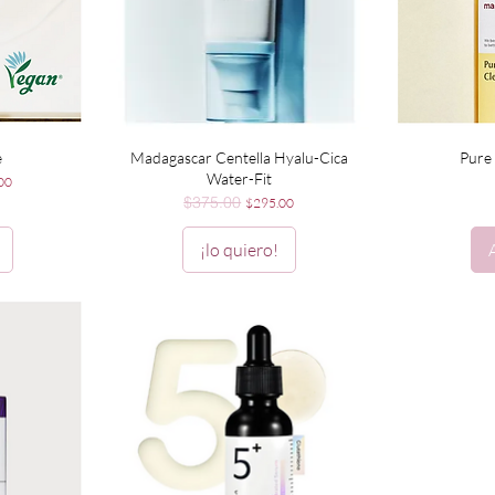
Vista rápida
V
e
Madagascar Centella Hyalu-Cica
Pure 
Water-Fit
 de oferta
00
$375.00
Precio
Precio de oferta
$295.00
¡lo quiero!