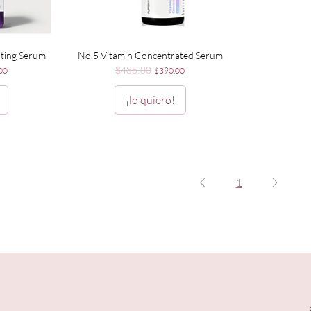
Vista rápida
ating Serum
No.5 Vitamin Concentrated Serum
$485.00
 de oferta
Precio
Precio de oferta
00
$390.00
¡lo quiero!
1