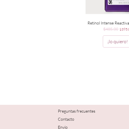
Vista rápida
Retinol Intense Reactiv
$485.00
Precio
Precio
$395.
¡lo quiero!
Preguntas frecuentes
Contacto
Envío