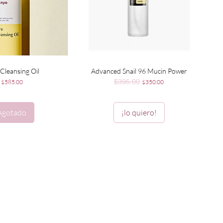
ista rápida
Vista rápida
Cleansing Oil
Advanced Snail 96 Mucin Power
$395.00
Precio
Precio
Precio de oferta
$585.00
$350.00
Agotado
¡lo quiero!