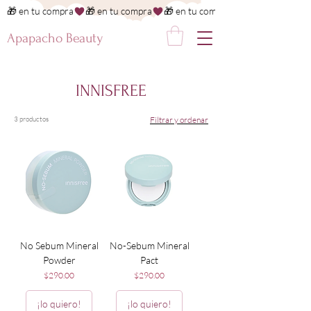
🎁 en tu compra
Apapacho Beauty
INNISFREE
3 productos
Filtrar y ordenar
No Sebum Mineral
No-Sebum Mineral
Powder
Pact
Precio
Precio
$290.00
$290.00
¡lo quiero!
¡lo quiero!