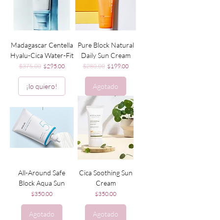
Madagascar Centella
Pure Block Natural
Hyalu-Cica Water-Fit
Daily Sun Cream
Precio
Precio de oferta
Precio
Precio de oferta
$375.00
$295.00
$280.00
$199.00
¡lo quiero!
Agotado
All-Around Safe
Cica Soothing Sun
Block Aqua Sun
Cream
Precio
Precio
$350.00
$350.00
Agotado
Agotado