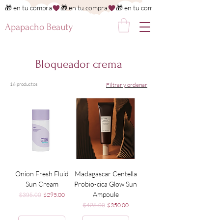
🎁 en tu compra
Apapacho Beauty
Bloqueador crema
16 productos
Filtrar y ordenar
Onion Fresh Fluid
Madagascar Centella
Sun Cream
Probio-cica Glow Sun
Ampoule
Precio
Precio de oferta
$395.00
$295.00
Precio
Precio de oferta
$425.00
$350.00