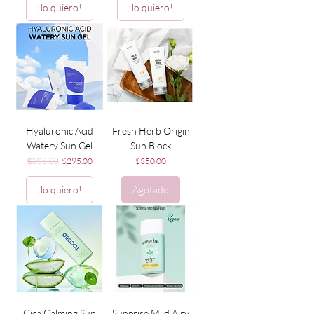
¡lo quiero!
¡lo quiero!
Hyaluronic Acid
Fresh Herb Origin
Watery Sun Gel
Sun Block
Precio
Precio de oferta
Precio
$395.00
$295.00
$350.00
¡lo quiero!
Agotado
Cica Calming Sun
Sunprise Mild Airy