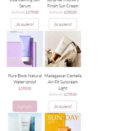
Serum
Finish Sun Cream
Precio
Precio de oferta
Precio
Precio de oferta
$375.00
$295.00
$280.00
$250.00
¡lo quiero!
¡lo quiero!
Pure Block Natural
Madagascar Centella
Water-proof
Air-Fit Suncream
Light
Precio
$280.00
Precio
Precio de oferta
$395.00
$295.00
Agotado
¡lo quiero!