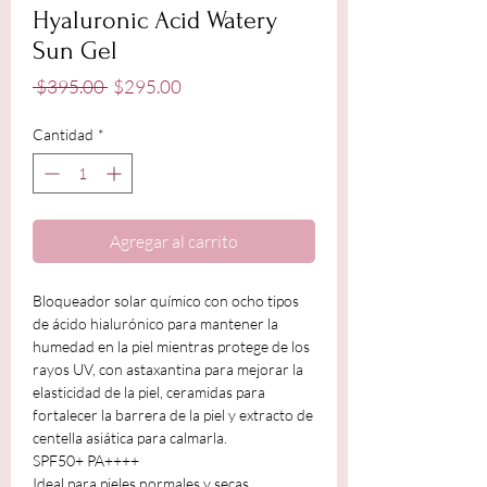
Hyaluronic Acid Watery
Sun Gel
Precio
Precio
 $395.00 
$295.00
de
oferta
Cantidad
*
Agregar al carrito
Bloqueador solar químico con ocho tipos
de ácido hialurónico para mantener la
humedad en la piel mientras protege de los
rayos UV, con astaxantina para mejorar la
elasticidad de la piel, ceramidas para
fortalecer la barrera de la piel y extracto de
centella asiática para calmarla.
SPF50+ PA++++
Ideal para pieles normales y secas