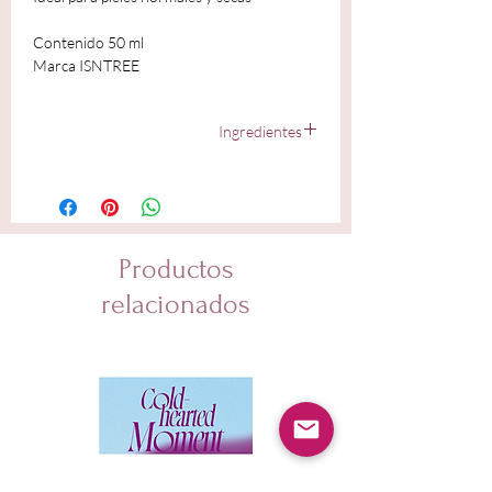
Contenido 50 ml
Marca ISNTREE
Ingredientes
Water,Butylene Glycol,Ethylhexyl
Salicylate,Homosalate,Dibutyl
Adipate,Niacinamide,Bis-Ethylhexyloxyphenol
Methoxyphenyl Triazine,Cyclopentasiloxane,Methylene
Bis-Benzotriazolyl
Productos
Tetramethylbutylphenol,Polysilicone-15,Diethylamino
Hydroxybenzoyl Hexyl Benzoate,1,2-
relacionados
Hexanediol,Pentylene Glycol,Pinus Pinaster Bark
Extract,Ceramide NP,Centella Asiatica
Extract,Glycerin,Portulaca Oleracea
Extract,Houttuynia Cordata Extract,Olea Europaea
(Olive) Fruit Oil,Ficus Carica (Fig) Fruit Extract,Sodium
Hyaluronate (500ppm),Ceteth-10,Hydrogenated
Lecithin,Decyl
Glucoside,Propanediol,Tocopherol,Astaxanthin,Hyaluro
nic Acid,Sodium Hyaluronate Crosspolymer,Ascorbyl
Propyl Hyaluronate, Hydrolyzed Hyaluronic