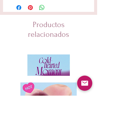
Glycerin, PVP, Copernicia Cerifera (Carnauba) Wax,
Butylene Glycol, Hydrogenated Polyisobutene, 1,2-
Hexanediol, Palmitic Acid, Stearic Acid, Pentylene
Glycol, Alcohol, C14-22 Alcohols, Tromethamine, C12-
Productos
20 Alkyl Glucoside, Xanthan Gum,
Hydroxyethylcellulose, Sodium Dehydroacetate,
relacionados
Glucose, Perilla Ocymoides Leaf Extract, Oryza Sativa
(Rice) Extract, Glycine Max (Soybean) Seed Extract