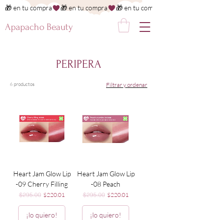
🎁 en tu compra
Apapacho Beauty
PERIPERA
6 productos
Filtrar y ordenar
Heart Jam Glow Lip
Heart Jam Glow Lip
-09 Cherry Filling
-08 Peach
Precio
Precio de oferta
Precio
Precio de oferta
$295.00
$220.01
$295.00
$220.01
¡lo quiero!
¡lo quiero!