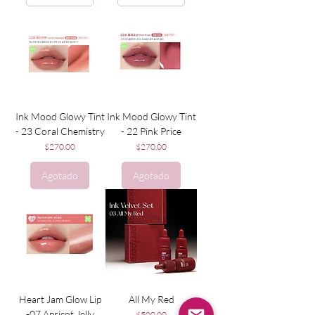
Ink Mood Glowy Tint
Ink Mood Glowy Tint
- 23 Coral Chemistry
- 22 Pink Price
Precio
Precio
$270.00
$270.00
Agotado
Agotado
Heart Jam Glow Lip
All My Red
-07 Apricot Jelly
Precio
$500.00