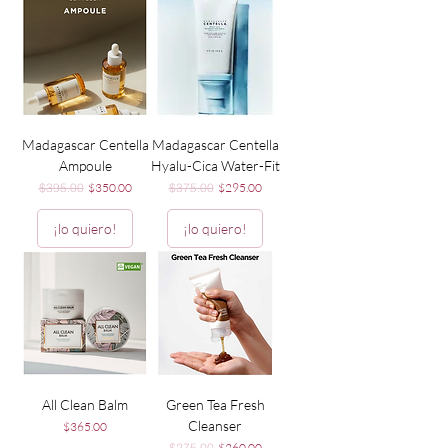
Madagascar Centella
Madagascar Centella
Ampoule
Hyalu-Cica Water-Fit
Precio
Precio de oferta
Precio
Precio de oferta
$395.00
$350.00
$375.00
$295.00
¡lo quiero!
¡lo quiero!
All Clean Balm
Green Tea Fresh
Cleanser
Precio
$365.00
Precio
Precio de oferta
$275.00
$260.00