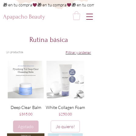
🎁 en tu compra
Apapacho Beauty
Rutina básica
16 productos
Filtrar y ordenar
Deep Clear Balm
White Collagen Foam
Precio
Precio
$365.00
$250.00
Agotado
¡lo quiero!