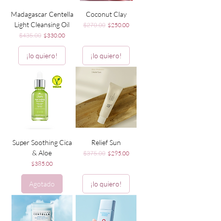
Madagascar Centella
Coconut Clay
Light Cleansing Oil
Precio
Precio de oferta
$270.00
$250.00
Precio
Precio de oferta
$435.00
$330.00
¡lo quiero!
¡lo quiero!
Super Soothing Cica
Relief Sun
& Aloe
Precio
Precio de oferta
$375.00
$295.00
Precio
$385.00
Agotado
¡lo quiero!