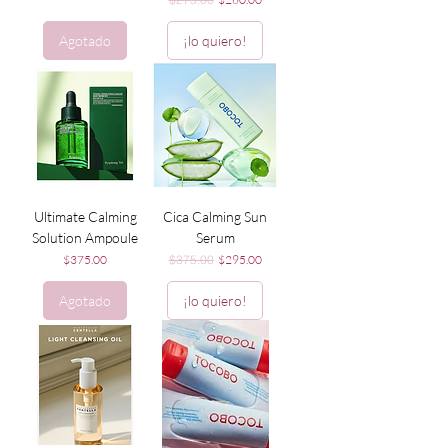
Agotado
¡lo quiero!
Ultimate Calming
Cica Calming Sun
Solution Ampoule
Serum
Precio
Precio
Precio de oferta
$375.00
$375.00
$295.00
Agotado
¡lo quiero!